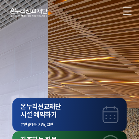
온
누
리
선
교
재
단
/
Acts29
Visionvillage
온누리선교재단
시설 예약하기
본관 (B1층-3층), 별관